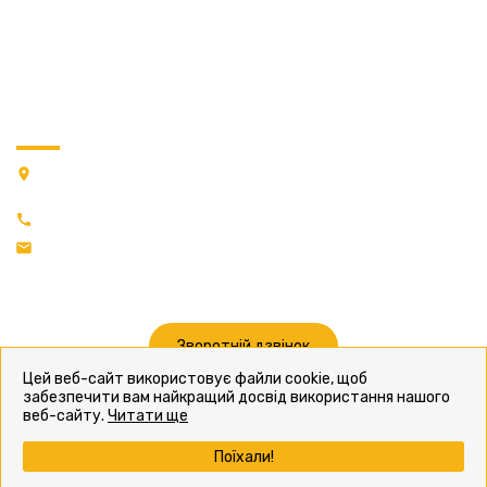
Про нас
Послуги
Магазин
Наші роботи
Контакти
КОНТАКТИ
Адреса: 03022, м.Київ, ПРОВУЛОК ВАСИЛЯ ЖУКОВСЬКОГО,
будинок 15, корпус 3
+38 (066) 59-99-633
md.group@ukr.net
Зворотній дзвінок
Цей веб-сайт використовує файли cookie, щоб
забезпечити вам найкращий досвід використання нашого
веб-сайту.
Читати ще
Політика конфіденційності
Поїхали!