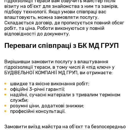
гідроізоляції тераси вам озвучить майстер після
візиту на об’єкт для знайомства з ним та замірів,
підбору технології. Якщо умови співпраці вас
влаштовують, можна замовляти послугу.
Складається договір, де прописується повний обсяг
робіт, та ціна. Роботи виконуються у повній
відповідності до документу.
⠀
Переваги співпраці з БК МД ГРУП
⠀
Вирішивши замовити послугу з влаштування
гідроізоляції тераси, в тому числі й «під ключ» у
БУДІВЕЛЬНОЇ КОМПАНІЇ МД ГРУП, ви отримаєте:
⠀
швидке та якісне виконання робіт;
офіційні 3-річні гарантії;
надійні, сучасні матеріали з тривалим терміном
служби;
розумні ціни, додаткові знижки;
професійні консультації.
⠀
Замовити виїзд майстра на об’єкт та безпосередньо