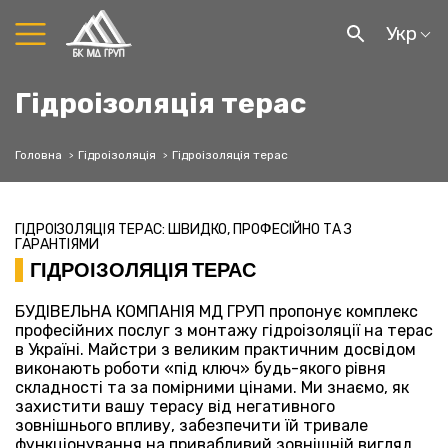
Укр
Гідроізоляція терас
Головна
Гідроізоляція
Гідроізоляція терас
ГІДРОІЗОЛЯЦІЯ ТЕРАС: ШВИДКО, ПРОФЕСІЙНО ТА З
ГАРАНТІЯМИ
ГІДРОІЗОЛЯЦІЯ ТЕРАС
БУДІВЕЛЬНА КОМПАНІЯ МД ГРУП пропонує комплекс
професійних послуг з монтажу гідроізоляції на терас
в Україні. Майстри з великим практичним досвідом
виконають роботи «під ключ» будь-якого рівня
складності та за помірними цінами. Ми знаємо, як
захистити вашу терасу від негативного
зовнішнього впливу, забезпечити їй тривале
функціонування на привабливий зовнішній вигляд.