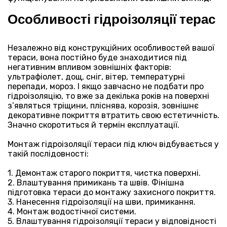
⠀
Особливості гідроізоляції терас
⠀
Незалежно від конструкційних особливостей вашої
тераси, вона постійно буде знаходитися під
негативним впливом зовнішніх факторів:
ультрафіолет, дощ, сніг, вітер, температурні
перепади, мороз. І якщо завчасно не подбати про
гідроізоляцію, то вже за декілька років на поверхні
з’являться тріщини, пліснява, корозія, зовнішнє
декоративне покриття втратить свою естетичність.
Значно скоротиться й термін експлуатації.
⠀
Монтаж гідроізоляції тераси під ключ відбувається у
такій послідовності:
⠀
Демонтаж старого покриття, чистка поверхні.
Влаштування примикань та швів. Фінішна
підготовка тераси до монтажу захисного покриття.
Нанесення гідроізоляції на шви, примикання.
Монтаж водостічної системи.
Влаштування гідроізоляції тераси у відповідності