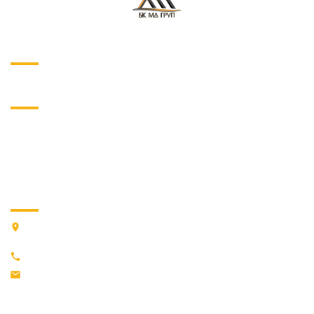
О ПРОЕКТЕ
НАВИГАЦИЯ
О нас
Услуги
Магазин
Наши работы
Контакты
КОНТАКТЫ
03022, г. Киев, ПЕРЕУЛОК ВАСИЛИЯ ЖУКОВСКОГО, дом 15,
корпус 3
+38 (066) 59-99-633
md.group@ukr.net