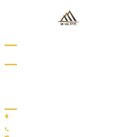
О ПРОЕКТЕ
НАВИГАЦИЯ
О нас
Услуги
Магазин
Наши работы
Контакты
КОНТАКТЫ
03022, г. Киев, ПЕРЕУЛОК ВАСИЛИЯ ЖУКОВСКОГО, дом 15,
корпус 3
+38 (066) 59-99-633