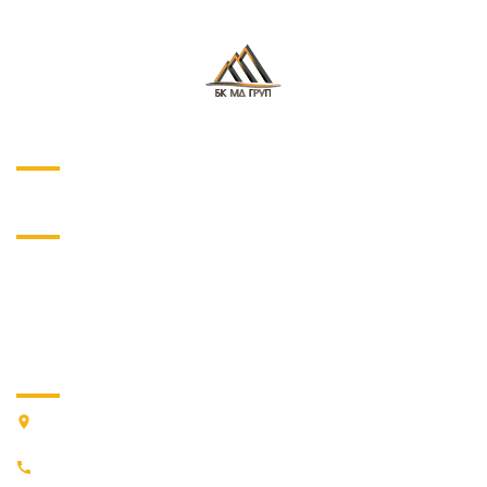
О ПРОЕКТЕ
НАВИГАЦИЯ
О нас
Услуги
Магазин
Наши работы
Контакты
КОНТАКТЫ
03022, г. Киев, ПЕРЕУЛОК ВАСИЛИЯ ЖУКОВСКОГО, дом 15,
корпус 3
+38 (066) 59-99-633