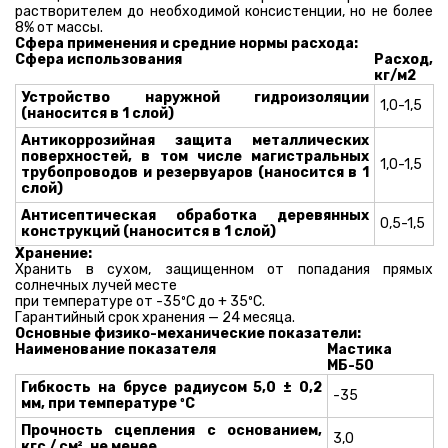
растворителем до необходимой консистенции, но не более
8% от массы.
Сфера применения и средние нормы расхода:
Сфера использования
Расход,
кг/м
2
Устройство наружной гидроизоляции
1,0-1,5
(наносится в 1 слой)
Антикоррозийная защита металлических
поверхностей, в том числе магистральных
1,0-1,5
трубопроводов и резервуаров (наносится в 1
слой)
Антисептическая обработка деревянных
0,5-1,5
конструкций (наносится в 1 слой)
Хранение:
Хранить в сухом, защищенном от попадания прямых
солнечных лучей месте
при температуре от -35ºС до + 35ºС.
Гарантийный срок хранения — 24 месяца.
Основные физико-механические показатели:
Наименование показателя
Мастика
МБ-50
Гибкость на брусе радиусом 5,0 ± 0,2
-35
мм, при температуре ºС
Прочность сцепления с основанием,
3,0
кгс / см², не менее