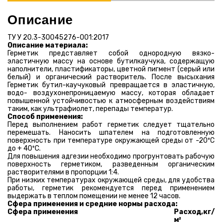
Описание
ТУ У 20.3-30045276-001:2017
Описание материала:
Герметик представляет собой однородную вязко-
эластичную массу на основе бутилкаучука, содержащую
наполнители, пластификаторы, цветной пигмент (серый или
белый) и органический растворитель. После высыхания
Герметик бутил-каучуковый превращается в эластичную,
водо- воздухонепроницаемую массу, которая обладает
повышенной устойчивостью к атмосферным воздействиям
таким, как ультрафиолет, перепады температур.
Способ применения:
Перед выполнением работ герметик следует тщательно
перемешать. Наносить шпателем на подготовленную
поверхность при температуре окружающей среды от -20ºС
до + 40ºС.
Для повышения адгезии необходимо прогрунтовать рабочую
поверхность герметиком, разведенным органическим
растворителями в пропорции 1:4.
При низких температурах окружающей среды, для удобства
работы, герметик рекомендуется перед применением
выдержать в теплом помещении не менее 12 часов.
Сфера применения и средние нормы расхода:
Сфера применения
Расход,
кг/
м²