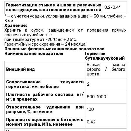
Герметизация стыков и швов в различных
0,2-0,4*
конструкциях, шпатлевание поверхностей
* — с учетом усадки, условная ширина шва — 30 мм, глубина —
3 мм
Хранение:
Хранить в сухом, защищенном от попадания прямых
солнечных лучей месте
при температуре от -20ºС до + 35ºС.
Гарантийный срок хранения — 24 месяца.
Основные физико-механические показатели
Наименование показателя
Герметик
бутилкаучуковый
Вязкая масса
Внешний вид
серого / белого
цвета
Сопротивление текучести
2
герметика, мм, не более
Плотность рабочего состава, кг/
800-1000
м³, в пределах
Относительное удлинение при
100
разрыве, %, не менее
Прочность сцепления с бетоном в
0,42
момент отрыва, МПа, не менее