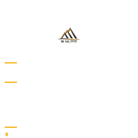
О ПРОЕКТЕ
НАВИГАЦИЯ
О нас
Услуги
Магазин
Наши работы
Контакты
КОНТАКТЫ
03022, г. Киев, ПЕРЕУЛОК ВАСИЛИЯ ЖУКОВСКОГО, дом 15,